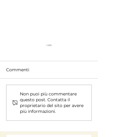
Commenti
Chi cerchiamo - Profilo
ROI atteso: i 
Non puoi più commentare
questo post. Contatta il
ideale dell’affiliato
medi dopo 12 
proprietario del sito per avere
più informazioni.