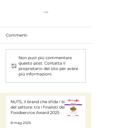
Commenti
Chi cerchiamo - Profilo
ROI atteso: i 
Non puoi più commentare
questo post. Contatta il
ideale dell’affiliato
medi dopo 12 
proprietario del sito per avere
più informazioni.
NUTS, il brand che sfida i big
del settore: tra i finalisti del
Foodservice Award 2025
8 mag 2025