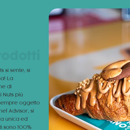
rodotti
s si sente, si
a! La
he di
i Nuts più
 sempre oggetto
hef Advisor, si
ta unica ed
otti sono 100%