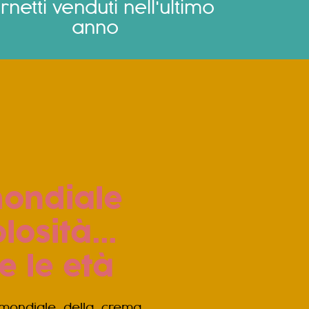
rnetti venduti nell'ultimo
anno
mondiale
losità...
e le età
na mondiale della crema