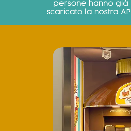
persone hanno già
scaricato la nostra AP