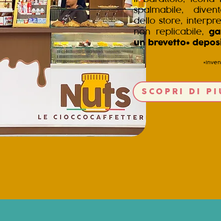
spalmabile, dive
dello store, interpr
non replicabile,
ga
un brevetto* deposi
*Inven
SCOPRI DI PI