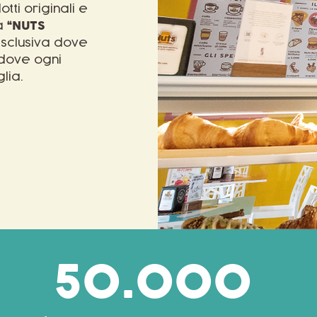
tti originali e
la
“NUTS
sclusiva dove
e dove ogni
lia.
50.000