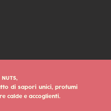
 NUTS,
tto di sapori unici,
profumi
re calde e accoglienti.