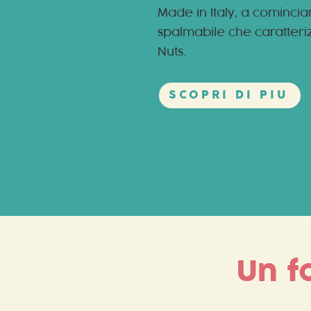
Made in Italy, a cominci
spalmabile che caratteriz
Nuts.
SCOPRI DI PIU
Un f