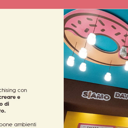
hising con
creare e
o di
o.​
ropone ambienti