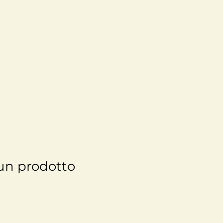
dotti
Blog e News
Contattaci
un prodotto