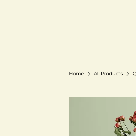
Nuts
Il Franchising
Chi siam
Home
All Products
Q