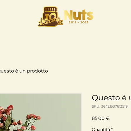
o
Dove siamo
Business opportunities
Pro
uesto è un prodotto
Questo è 
SKU: 364215376135191
Prezzo
85,00 €
Quantità
*