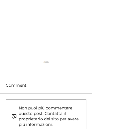
Commenti
Chi cerchiamo - Profilo
ROI atteso: i 
Non puoi più commentare
questo post. Contatta il
ideale dell’affiliato
medi dopo 12 
proprietario del sito per avere
più informazioni.